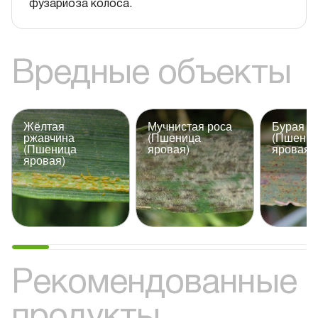
фузариоза колоса.
Вредные объекты
Жёлтая
Мучнистая роса
Бурая р
ржавчина
(Пшеница
(Пшени
(Пшеница
яровая)
яровая)
яровая)
Рекомендованные