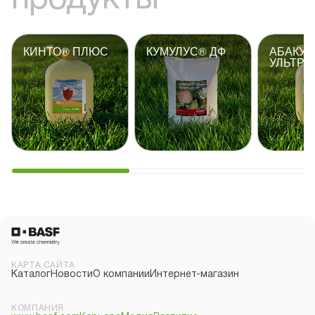
продукты
КИНТО® ПЛЮС
КУМУЛУС® ДФ
АБАКУ
УЛЬТРА
КАРТА САЙТА
Каталог
Новости
О компании
Интернет-магазин
КОМПАНИЯ