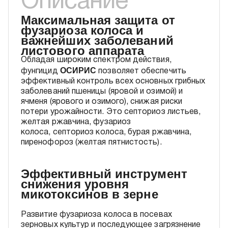
Описание
Максимальная защита от
фузариоза колоса и
важнейших заболеваний
листового аппарата
Обладая широким спектром действия,
ОСИРИС
фунгицид
позволяет обеспечить
эффективный контроль всех основных грибных
заболеваний пшеницы (яровой и озимой) и
ячменя (ярового и озимого), снижая риски
потери урожайности. Это септориоз листьев,
желтая ржавчина, фузариоз
колоса, септориоз колоса, бурая ржавчина,
пиренофороз (желтая пятнистость).
Эффективный инструмент
снижения уровня
микотоксинов в зерне
Развитие фузариоза колоса в посевах
зерновых культур и последующее загрязнение