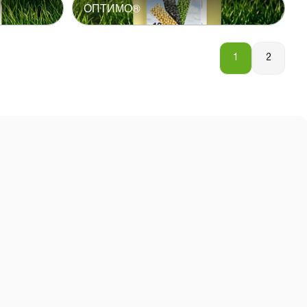
ОПТИМО®
1
2