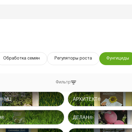
Обработка семян
Регуляторы роста
Фунгициды
Фильтр
® МЦ
АРХИТЕКТ®
О®
ДЕЛАН®