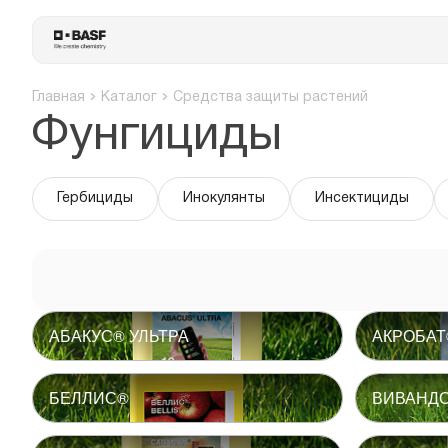
Главная
Каталог
Средства защиты растений
Фунгициды
Гербициды
Инокулянты
Инсектициды
АБАКУС® УЛЬТРА
АКРОБАТ
БЕЛЛИС®
ВИВАНД