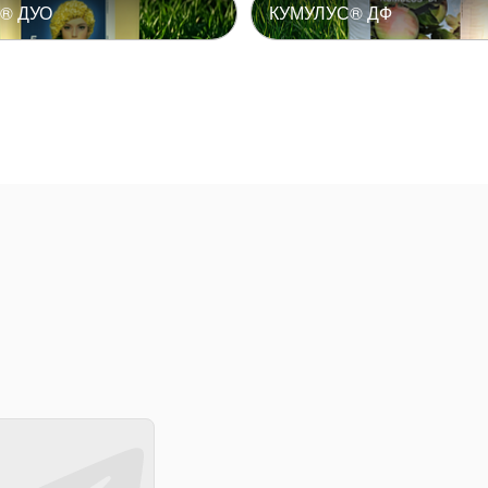
® ДУО
КУМУЛУС® ДФ