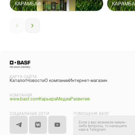
КАРАМБА®
КАРАМБА
КАРТА САЙТА
Каталог
Новости
О компании
Интернет-магазин
КОМПАНИЯ
www.basf.com
Карьера
Медиа
Развитие
СОЦИАЛЬНЫЕ СЕТИ
ПОМОЩНИК BASF
Если у вас возникли какие–
либо вопросы, то напишите
нам в Telegram