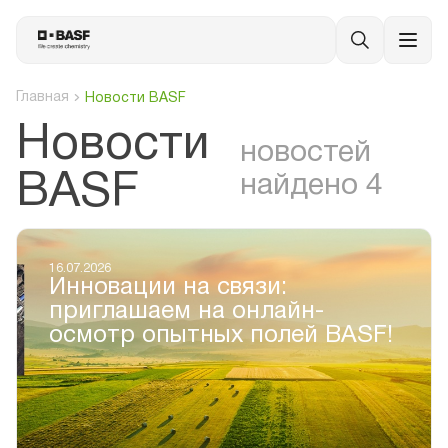
Главная
Новости BASF
Новости
новостей
BASF
найдено 4
16.07.2026
Инновации на связи:
приглашаем на онлайн-
осмотр опытных полей BASF!