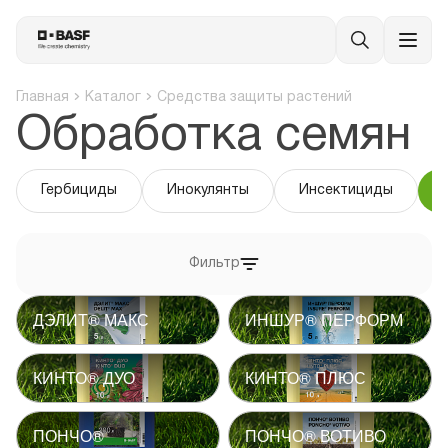
Главная
Каталог
Средства защиты растений
Обработка семян
Гербициды
Инокулянты
Инсектициды
Фильтр
ДЭЛИТ® МАКС
ИНШУР® ПЕРФОРМ
КИНТО® ДУО
КИНТО® ПЛЮС
ПОНЧО®
ПОНЧО® ВОТИВО