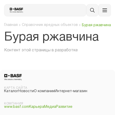
Главная
Справочник вредных объектов
Бурая ржавчина
Бурая ржавчина
Контент этой страницы в разработке
КАРТА САЙТА
Каталог
Новости
О компании
Интернет-магазин
КОМПАНИЯ
www.basf.com
Карьера
Медиа
Развитие