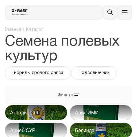
Главная
Каталог
Семена полевых
культур
Гибриды ярового рапса
Подсолнечник
Фильтр
Акордис СЛП
Арис ИМИ
Арнеб СУР
Белинда