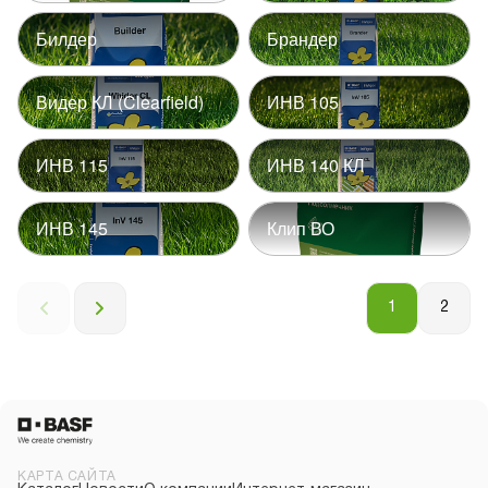
Билдер
Брандер
Видер КЛ (Clearfield)
ИНВ 105
ИНВ 115
ИНВ 140 КЛ
ИНВ 145
Клип ВО
1
2
КАРТА САЙТА