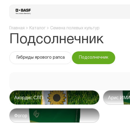
Главная
Каталог
Семена полевых культур
Подсолнечник
Гибриды ярового рапса
Подсолнечник
Акордис СЛП
Арис ИМ
Фогор