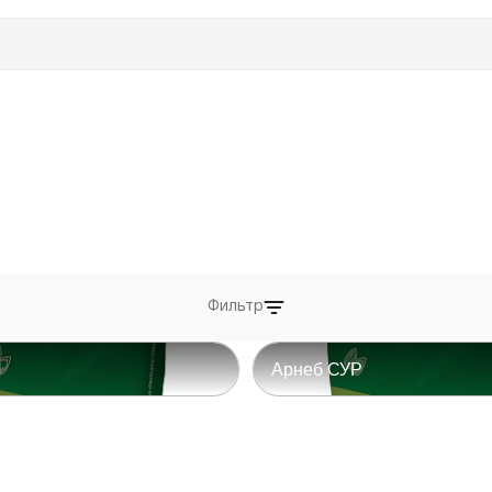
Фильтр
И
Арнеб СУР