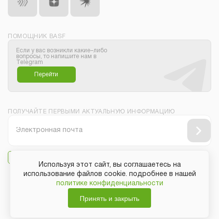
ПОМОЩНИК BASF
Если у вас возникли какие–либо
вопросы, то напишите нам в
Telegram
Перейти
ПОЛУЧАЙТЕ ПЕРВЫМИ АКТУАЛЬНУЮ ИНФОРМАЦИЮ
Даю своё согласие на
получение рассылки
Используя этот сайт, вы соглашаетесь на
использование файлов cookie. подробнее в нашей
политике конфиденциальности
Защита персональных данных
Принять и закрыть
Общие условия покупки
Авторские права
Copyright © BASF SE 2019 - 2026