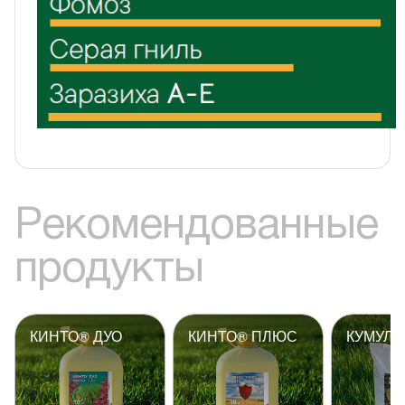
Рекомендованные
продукты
КИНТО® ДУО
КИНТО® ПЛЮС
КУМУЛУ