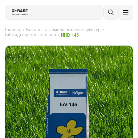
Главная
Каталог
Семена полевых культур
Гибриды ярового рапса
ИНВ 145