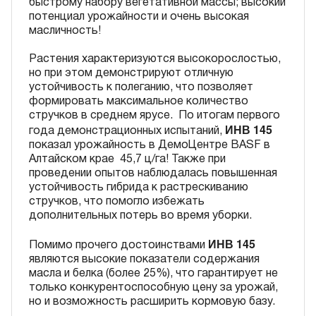
быстрому набору вегетативной массы; высокий
потенциал урожайности и очень высокая
масличность!
Растения характеризуются высокорослостью,
но при этом демонстрируют отличную
устойчивость к полеганию, что позволяет
формировать максимальное количество
стручков в среднем ярусе. По итогам первого
ИНВ 145
года демонстрационных испытаний,
показал урожайность в ДемоЦентре BASF в
Алтайском крае 45,7 ц/га! Также при
проведении опытов наблюдалась повышенная
устойчивость гибрида к растрескиванию
стручков, что помогло избежать
дополнительных потерь во время уборки.
ИНВ 145
Помимо прочего достоинствами
являются высокие показатели содержания
масла и белка (более 25%), что гарантирует не
только конкурентоспособную цену за урожай,
но и возможность расширить кормовую базу.