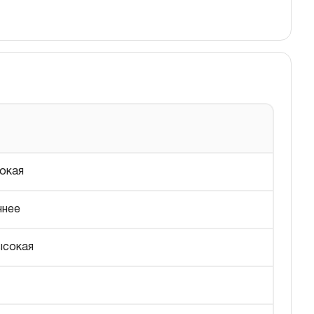
окая
ннее
ысокая