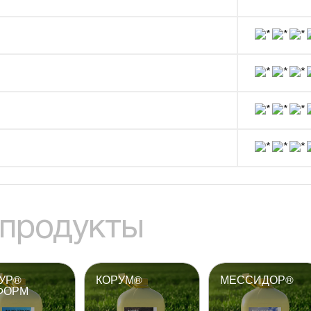
продукты
УР®
КОРУМ®
МЕССИДОР®
ФОРМ