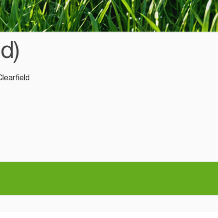
d)
earfield