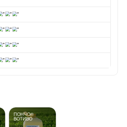
ПОНЧО®
ВОТИВО