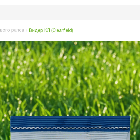
вого рапса
Видер КЛ (Clearfield)