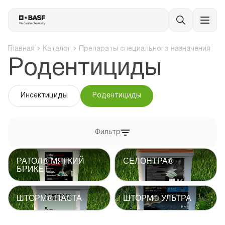
Главная
Каталог
Препараты специального назначения
Родентициды
Инсектициды
Родентициды
Фильтр
РАТОЛ® МЯГКИЙ
СЕЛОНТРА®
БРИКЕТ
ШТОРМ® ПАСТА
ШТОРМ® УЛЬТРА