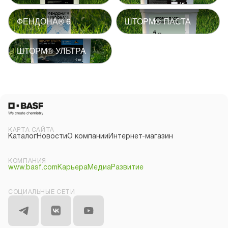
ФЕНДОНА® 6
ШТОРМ® ПАСТА
ШТОРМ® УЛЬТРА
КАРТА САЙТА
Каталог
Новости
О компании
Интернет-магазин
КОМПАНИЯ
www.basf.com
Карьера
Медиа
Развитие
СОЦИАЛЬНЫЕ СЕТИ