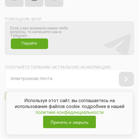
ПОМОЩНИК BASF
Если у вас возникли какие–либо
вопросы, то напишите нам в
Telegram
Перейти
ПОЛУЧАЙТЕ ПЕРВЫМИ АКТУАЛЬНУЮ ИНФОРМАЦИЮ
Даю своё согласие на
получение рассылки
Используя этот сайт, вы соглашаетесь на
использование файлов cookie. подробнее в нашей
политике конфиденциальности
Защита персональных данных
Принять и закрыть
Общие условия покупки
Авторские права
Copyright © BASF SE 2019 - 2026