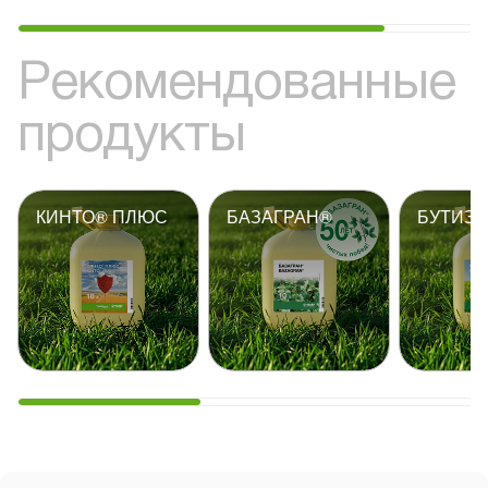
Рекомендованные
продукты
КИНТО® ПЛЮС
БАЗАГРАН®
БУТИЗА