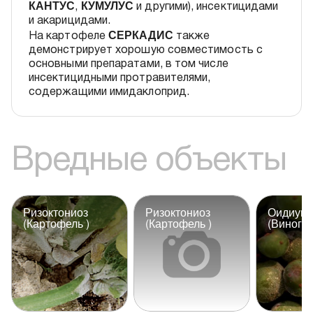
КАНТУС
КУМУЛУС
,
и другими), инсектицидами
и акарицидами.
СЕРКАДИС
На картофеле
также
демонстрирует хорошую совместимость с
основными препаратами, в том числе
инсектицидными протравителями,
содержащими имидаклоприд.
Вредные объекты
Ризоктониоз
Ризоктониоз
Оидиум
(Картофель )
(Картофель )
(Виногра