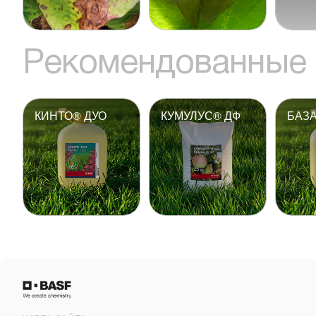
Рекомендованные 
КИНТО® ДУО
КУМУЛУС® ДФ
БАЗ