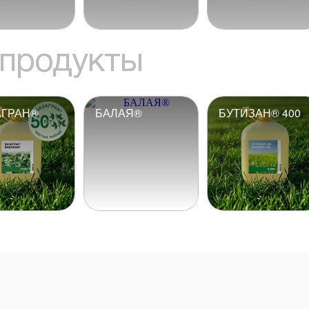
продукты
АГРАН®
БАЛАЯ®
БУТИЗАН® 400