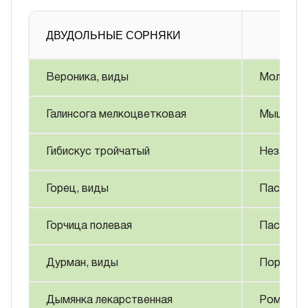
ДВУДОЛЬНЫЕ СОРНЯКИ
Вероника, виды
Молочай
Галинсога мелкоцветковая
Мышиный
Гибискус тройчатый
Незабудк
Горец, виды
Паслен ч
Горчица полевая
Пастушь
Дурман, виды
Портулак
Дымянка лекарственная
Ромашка