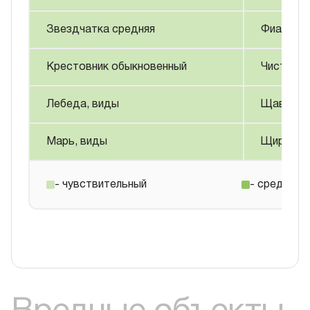
Звездчатка средняя
Фиалка п
Крестовник обыкновенный
Чистец, 
Лебеда, виды
Щавель Г
Марь, виды
Щирица
- чувствительный
- среднечу