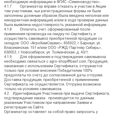
необходимую информацию в ФГИС «Семеноводство».
4.1.7 Организатор вправе отказать в участии в Акции
тем участникам, чьи регистрационные формы не были
заполнены должным образом (была введена неполная или
некорректная информация) и/или в ходе проверки данных
была выявлена недостоверность указанной информации.
4.1.8 Оплатить счет, сформированный после
применения промокода на скидку по Сертификту, и
осуществить самовывоз приобретенной продукции со
складов: ООО «АгроХимСервис», 656922, г. Барнаул, ул.
Власихинская, 151 и/или ООО «РЖД-Партнёр Сибирь»,
630052, г. Новосибирск, ул. Толмачёская, д. 43/1.
4.1.9 Для оформления и подтверждения самовывоза
необходимо связаться с
agro-shop@basf.com
. Продукция,
заказанная с использоваем Сертификата, отгружается
только при условии внесения Победителем 100%
предоплаты по счету до согласованной даты отгрузки.
Доставка продукции, приобретенной с применением
Сертификата, не осуществляется. Отгрузка возможна
только на условиях самовывоза.
4.2 Идентификация Участников при выдаче Сертификата,
подтверждении заказа производится по данным,
указанным Участником при направлении Заявки и
регистрации на Сайте.
Организатор оставляет за собой право запросить у