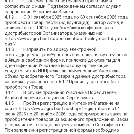
4.1.1 Ознакомиться с настоящими Правилами и
согласиться с ними. Подтверждением согласия служит
направление Участником Заявки.
4.1.2 С 01 октября 2025 года по 30 сентября 2026 года
приобрести Товар: пестицид (фунгицид) Пиктор Актив, в
количестве от 1000 л у любого/любых официальных
дистрибьюторов Организатора, указанных на:
https://www.agro.basf.ru/documents/ofitsialnye-distribyutoru-
basf/
.
4.1.3 Направить по адресу электронной
почты:_
grigory.saigutin@partners.basf.com
заявку на участие
в Акции в свободной форме, приложив документы для
идентификации Участника (карточку организации,
свидетельство ИНН) и указав наименование Участника,
объем приобретенного Товара и данные дистрибьютора
из списка, указанного в п. 5.1.2 Правил, у которого был
приобретен Товар.
4.1.4 В случае признания Участника Победителем
Акции обеспечить получение Сертификата.
4.1.5 Пройти регистрацию в Интернет-Магазине на
сайте:
https://www.agro.basf.ru/shop/#registration
и с 01
июня 2026 по 20 ноября 2026 года сформировать заказ на
приобретение товаров из акционного предложения. Заказ
оформляется в пределах суммы номинала Сертификата.
При заполнении регистрационной формы необходимо