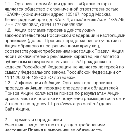
1.1. Организатором Акции (далее – «Организатор»)
является общество с ограниченной ответственностью
«БАСФ» (юридический адрес: 125167, город Москва,
Ленинградский пр-кт, д. 37а к. 4, этаж/помещ./ком. 4/XVI/45,
ИНН 7706800837, ОГРН 1137746899806).
1.2. Акция регламентирована действующим
законодательством Российской Федерации и настоящими
правилами (далее - Правила), предложение об участии в
Акции обращено к неограниченному кругу лиц,
соответствующих требованиям настоящих Правил. Акция
носит исключительно рекламный характер, не является
публичным конкурсом в смысле гл. 57 Гражданского
кодекса Российской Федерации, не является лотереей по
смыслу Федерального закона Российской Федерации от
11.11.2003 № 138-ФЗ «О лотереях».
1.3. Информация об Акции, Организаторе, правилах
проведения Акции, порядке определения обладателей
Призов Акции, количестве призов по результатам Акции,
сроках, месте и порядке их получения размещается в сети
Интернет по адресу:
https://www.agro.basf.ru/
(далее –
Сайт Акции).
2.
Термины и определения
Участник – лицо, соответствующее требованиям
настоящих Правил и выполнившее обязанности,