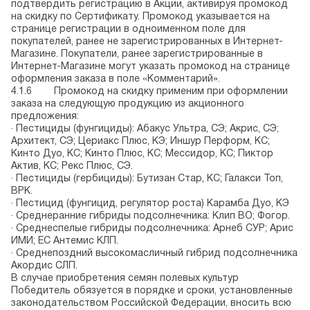
подтвердить регистрацию в Акции, активируя промокод
на скидку по Сертификату. Промокод указывается на
странице регистрации в одноименном поле для
покупателей, ранее не зарегистрированных в Интернет-
Магазине. Покупатели, ранее зарегистрированные в
Интернет-Магазине могут указать промокод на странице
оформления заказа в поле «Комментарий».
4.1.6 Промокод на скидку применим при оформлении
заказа на следующую продукцию из акционного
предложения:
· Пестициды (фунгициды): Абакус Ультра, СЭ; Акрис, СЭ;
Архитект, СЭ; Цериакс Плюс, КЭ; Иншур Перформ, КС;
Кинто Дуо, КС; Кинто Плюс, КС; Мессидор, КС; Пиктор
Актив, КС; Рекс Плюс, СЭ.
· Пестициды (гербициды): Бутизан Стар, КС; Галакси Топ,
ВРК.
· Пестицид (фунгицид, регулятор роста) Карамба Дуо, КЭ
· Среднеранние гибриды подсолнечника: Клип ВО; Фогор.
· Среднеспелые гибриды подсолнечника: Арнеб СУР; Арис
ИМИ; ЕС Антемис КЛП.
· Среднепоздний высокомасличный гибрид подсолнечника
Акордис СЛП.
В случае приобретения семян полевых культур
Победитель обязуется в порядке и сроки, установленные
законодательством Российской Федерации, вносить всю