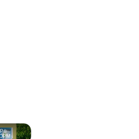
Р®
ОРМ