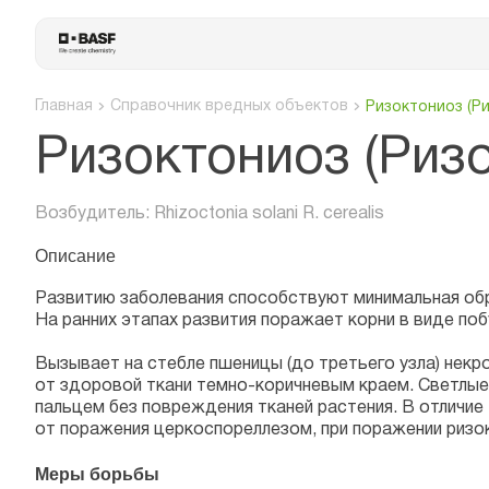
Главная
Справочник вредных объектов
Ризоктониоз (Р
Ризоктониоз (Риз
Возбудитель: Rhizoctonia solani R. cerealis
Описание
Развитию заболевания способствуют минимальная обр
На ранних этапах развития поражает корни в виде поб
Вызывает на стебле пшеницы (до третьего узла) некр
от здоровой ткани темно-коричневым краем. Светлые
пальцем без повреждения тканей растения. В отличие
от поражения церкоспореллезом, при поражении ризо
Меры борьбы