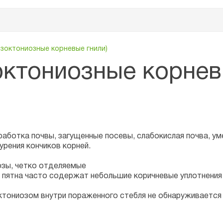
изоктониозные корневые гнили)
октониозные корнев
аботка почвы, загущенные посевы, слабокислая почва, ум
урения кончиков корней.
озы, четко отделяемые
 пятна часто содержат небольшие коричневые уплотнения
ктониозом внутри пораженного стебля не обнаруживается 