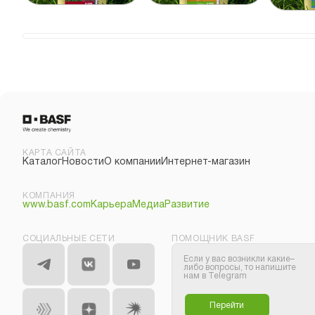
КАРТА САЙТА
Каталог
Новости
О компании
Интернет-магазин
КОМПАНИЯ
www.basf.com
Карьера
Медиа
Развитие
СОЦИАЛЬНЫЕ СЕТИ
ПОМОЩНИК BASF
Если у вас возникли какие–
либо вопросы, то напишите
нам в Telegram
Перейти