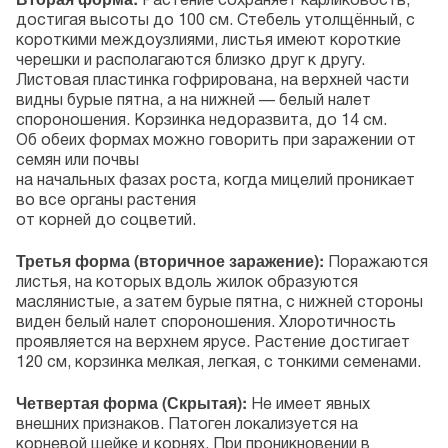
Растение сохраняет карликовость,
достигая высоты до 100 см. Стебель утолщённый, с
короткими междоузлиями, листья имеют короткие
черешки и располагаются близко друг к другу.
Листовая пластинка гофрирована, на верхней части
видны бурые пятна, а на нижней — белый налет
спороношения. Корзинка недоразвита, до 14 см.
Об обеих формах можно говорить при заражении от
семян или почвы
на начальных фазах роста, когда мицелий проникает
во все органы растения
от корней до соцветий.
Третья форма (вторичное заражение):
Поражаются
листья, на которых вдоль жилок образуются
маслянистые, а затем бурые пятна, с нижней стороны
виден белый налет спороношения. Хлоротичность
проявляется на верхнем ярусе. Растение достигает
120 см, корзинка мелкая, легкая, с тонкими семенами.
Четвертая форма (Скрытая):
Не имеет явных
внешних признаков. Патоген локализуется на
корневой шейке и корнях. При проникновении в