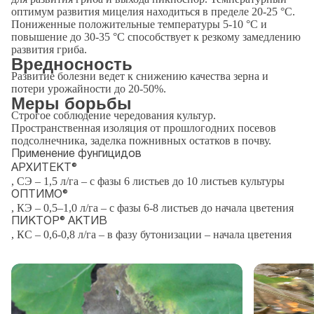
оптимум развития мицелия находиться в пределе 20-25 °С.
Пониженные положительные температуры 5-10 °С и
повышение до 30-35 °С способствует к резкому замедлению
развития гриба.
Вредносность
Развитие болезни ведет к снижению качества зерна и
потери урожайности до 20-50%.
Меры борьбы
Строгое соблюдение чередования культур.
Пространственная изоляция от прошлогодних посевов
подсолнечника, заделка пожнивных остатков в почву.
Применение фунгицидов
АРХИТЕКТ®
, СЭ – 1,5 л/га – с фазы 6 листьев до 10 листьев культуры
ОПТИМО®
, КЭ – 0,5–1,0 л/га – с фазы 6-8 листьев до начала цветения
ПИКТОР® АКТИВ
, КС – 0,6-0,8 л/га – в фазу бутонизации – начала цветения