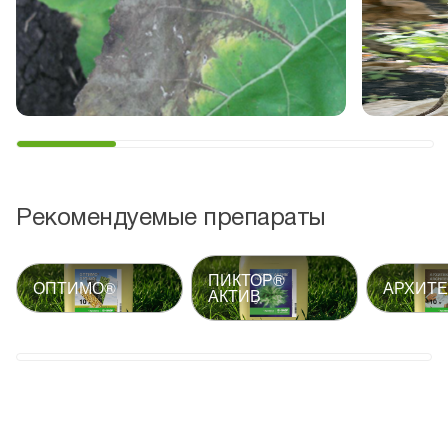
Рекомендуемые препараты
ПИКТОР®
ОПТИМО®
АРХИТЕ
АКТИВ