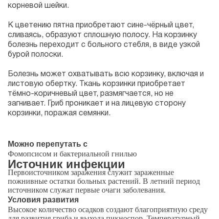
корневой шейки.
К цветению пятна приобретают сине-чёрный цвет,
сливаясь, образуют сплошную полосу. На корзинку
болезнь переходит с больного стебля, в виде узкой
бурой полоски.
Болезнь может охватывать всю корзинку, включая и
листовую обертку. Ткань корзинки приобретает
тёмно-коричневый цвет, размягчается, но не
загнивает. Гриб проникает и на лицевую сторону
корзинки, поражая семянки.
Можно перепутать с
Фомопсисом и бактериальной гнилью
Источник инфекции
Первоисточником заражения служит зараженные
пожнивные остатки больных растений. В летний период
источником служат первые очаги заболевания.
Условия развития
Высокое количество осадков создают благоприятную среду
для развития гриба и выхода пикноспор. Температурный