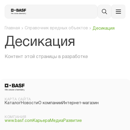
Главная
Справочник вредных объектов
Десикация
Десикация
Контент этой страницы в разработке
КАРТА САЙТА
Каталог
Новости
О компании
Интернет-магазин
КОМПАНИЯ
www.basf.com
Карьера
Медиа
Развитие