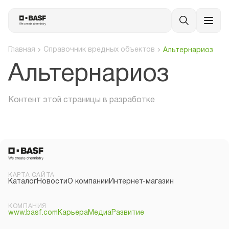
Главная
Справочник вредных объектов
Альтернариоз
Альтернариоз
Контент этой страницы в разработке
КАРТА САЙТА
Каталог
Новости
О компании
Интернет-магазин
КОМПАНИЯ
www.basf.com
Карьера
Медиа
Развитие