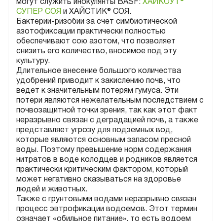
могут служить инокулянты BASF:
ХАЙКОУТ®
СУПЕР СОЯ
и ХАЙСТИК® СОЯ.
Бактерии-ризобии за счет симбиотической
азотофиксации практически полностью
обеспечивают сою азотом, что позволяет
снизить его количество, вносимое под эту
культуру.
Длительное внесение большого количества
удобрений приводит к закислению почв, что
ведет к значительным потерям гумуса. Эти
потери являются нежелательным последствием с
почвозащитной точки зрения, так как этот факт
неразрывно связан с деградацией почв, а также
представляет угрозу для подземных вод,
которые являются основным запасом пресной
воды. Поэтому превышение норм содержания
нитратов в воде колодцев и родников является
практически критическим фактором, который
может негативно сказываться на здоровье
людей и животных.
Также с грунтовыми водами неразрывно связан
процесс эвтрофикации водоемов. Этот термин
означает «обильное питание», то есть водоем