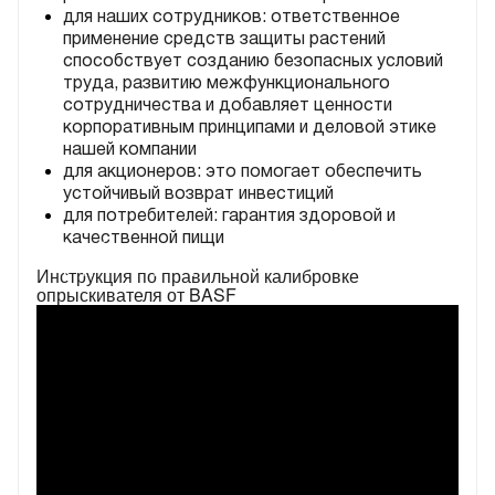
для наших сотрудников: ответственное
применение средств защиты растений
способствует созданию безопасных условий
труда, развитию межфункционального
сотрудничества и добавляет ценности
корпоративным принципами и деловой этике
нашей компании
для акционеров: это помогает обеспечить
устойчивый возврат инвестиций
для потребителей: гарантия здоровой и
качественной пищи
Онлайн-курс по ответственному применению
средств защиты растений
Инструкция по правильной калибровке
опрыскивателя от BASF