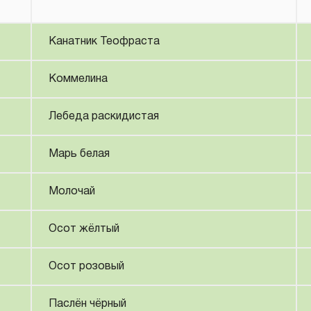
Канатник Теофраста
Коммелина
Лебеда раскидистая
Марь белая
Молочай
Осот жёлтый
Осот розовый
Паслён чёрный