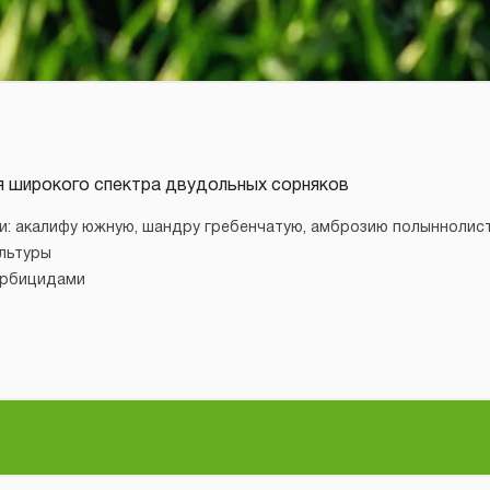
я широкого спектра двудольных сорняков
 акалифу южную, шандру гребенчатую, амброзию полыннолистн
льтуры
ербицидами