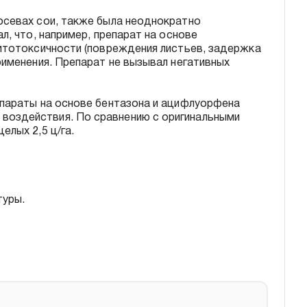
осевах сои, также была неоднократно
л, что, например, препарат на основе
итотоксичности (повреждения листьев, задержка
рименения. Препарат не вызывал негативных
епараты на основе бентазона и ацифлуорфена
воздействия. По сравнению с оригинальными
елых 2,5 ц/га.
туры.