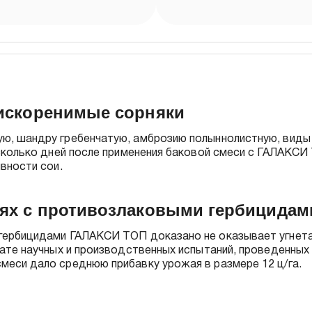
искоренимые сорняки
, шандру гребенчатую, амброзию полыннолистную, виды ос
есколько дней после применения баковой смеси с ГАЛАКС
вности сои.
сях с противозлаковыми гербицида
гербицидами ГАЛАКСИ ТОП доказано не оказывает угнета
ате научных и производственных испытаний, проведенных 
еси дало среднюю прибавку урожая в размере 12 ц/га.