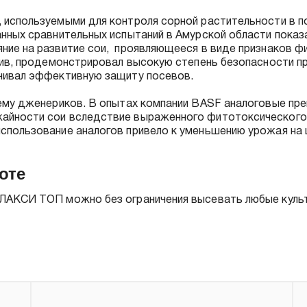
 используемыми для контроля сорной растительности в п
нных сравнительных испытаний в Амурской области показа
ние на развитие сои, проявляющееся в виде признаков ф
отив, продемонстрировал высокую степень безопасности п
ечивал эффективную защиту посевов.
тему дженериков. В опытах компании BASF аналоговые пр
айности сои вследствие выраженного фитотоксического 
спользование аналогов привело к уменьшению урожая на ц
оте
АЛАКСИ ТОП можно без ограничения высевать любые куль