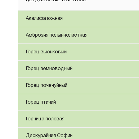
Акалифа южная
Амброзия полыннолистная
Горец вьюнковый
Горец земноводный
Горец почечуйный
Горец птичий
Горчица полевая
Дескурайния Софии