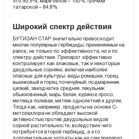
это 90,9%, мари белой – 100%, гречихи
татарской – 84,8%
Широкий спектр действия
БУТИЗАН СТАР значительно превосходит
многие популярные гербициды, применяемые на
рапсе, не только по эффективности, но и по
спектру действия. Препарат эффективно
контролирует как злаковые, так и некоторые
двудольные сорняки, включая наиболее
опасные для культуры: виды ромашки, горец
вьюнковый и горец почечуйный, подмаренник
цепкий, звездчатка средняя, пикульник
обыкновенный, марь белая, куриное просо,
метлица полевая, мятлик однолетний и другие.
Тогда как, например, продукты на основе С-
метолахлора не обладают высокой
активностью против двудольных видов
сорной растительности, вследствие чего
потребуется второй гербицид, а это
дополнительные затраты как на сам препарат,