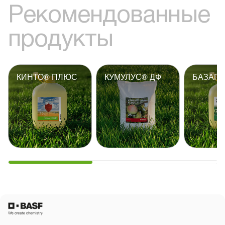
Рекомендованные
продукты
КИНТО® ПЛЮС
КУМУЛУС® ДФ
БАЗАГР