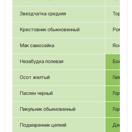
Звездчатка средняя
Торица 
Крестовник обыкновенный
Ромашка
Мак самосейка
Яснотка
Незабудка полевая
Болигол
Осот желтый
Галинсог
Паслен черный
Горец п
Пикульник обыкновенный
Горец ш
Подмаренник цепкий
Дескура