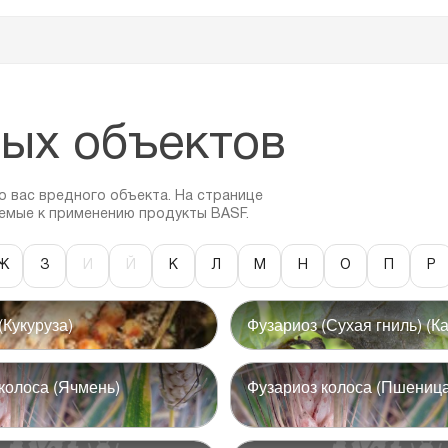
ых объектов
 вас вредного объекта. На странице
емые к применению продукты BASF.
Ж
З
И
Й
К
Л
М
Н
О
П
Р
(Кукуруза)
Фузариоз (Сухая гниль) (К
колоса (Ячмень)
Фузариоз колоса (Пшеница