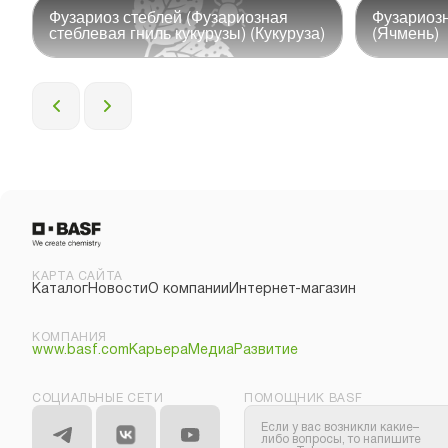
Фузариоз стеблей (Фузариозная
Фузариозн
стеблевая гниль кукурузы) (Кукуруза)
(Ячмень)
КАРТА САЙТА
Каталог
Новости
О компании
Интернет-магазин
КОМПАНИЯ
www.basf.com
Карьера
Медиа
Развитие
СОЦИАЛЬНЫЕ СЕТИ
ПОМОЩНИК BASF
Если у вас возникли какие–
либо вопросы, то напишите