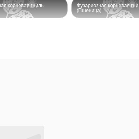
ая корневая гниль
Фузариозная корневая гни
(Пшеница)