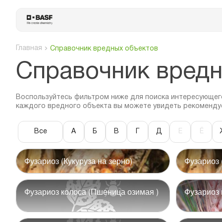
Главная
Справочник вредных объектов
Cправочник вредн
Воспользуйтесь фильтром ниже для поиска интересующего
каждого вредного объекта вы можете увидеть рекоменду
Все
А
Б
В
Г
Д
Е
Ё
Фузариоз (Кукуруза на зерно)
Фузариоз 
Фузариоз колоса (Пшеница озимая )
Фузариоз 