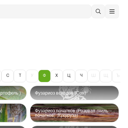
С
Т
У
Ф
Х
Ц
Ч
Ш
Щ
Ъ
артофель )
Фузариоз всходов (Соя)
)
Фузариоз початков (Розовая гниль
початков) (Кукуруза)