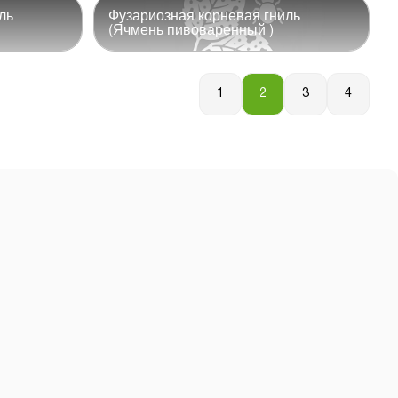
ль
Фузариозная корневая гниль
(Ячмень пивоваренный )
1
2
3
4