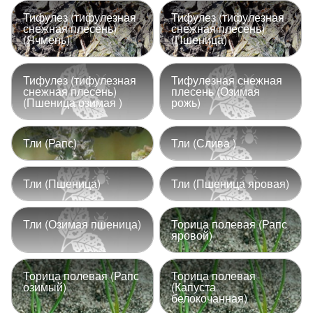
Тифулез (тифулезная
Тифулез (тифулезная
снежная плесень)
снежная плесень)
(Ячмень)
(Пшеница)
Тифулез (тифулезная
Тифулезная снежная
снежная плесень)
плесень (Озимая
(Пшеница озимая )
рожь)
Тли (Рапс)
Тли (Слива )
Тли (Пшеница)
Тли (Пшеница яровая)
Тли (Озимая пшеница)
Торица полевая (Рапс
яровой)
Торица полевая (Рапс
Торица полевая
озимый)
(Капуста
белокочанная)