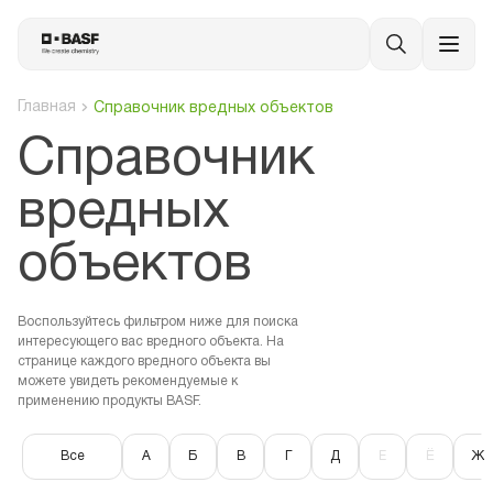
Главная
Справочник вредных объектов
Cправочник
вредных
объектов
Воспользуйтесь фильтром ниже для поиска
интересующего вас вредного объекта. На
странице каждого вредного объекта вы
можете увидеть рекомендуемые к
применению продукты BASF.
Все
А
Б
В
Г
Д
Е
Ё
Ж