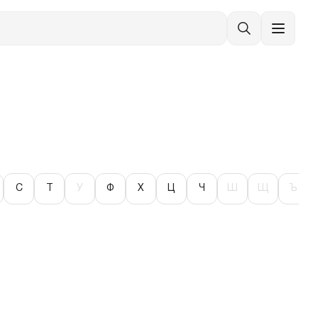
С
Т
У
Ф
Х
Ц
Ч
Ш
Щ
Ъ