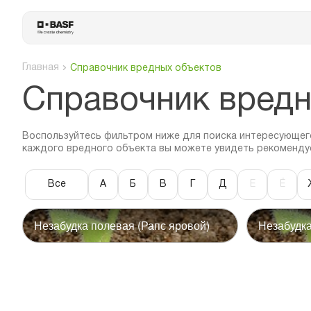
Главная
Справочник вредных объектов
Cправочник вредн
Воспользуйтесь фильтром ниже для поиска интересующего
каждого вредного объекта вы можете увидеть рекоменду
Все
А
Б
В
Г
Д
Е
Ё
Незабудка полевая (Рапс яровой)
Незабудка