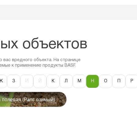
ых объектов
 вас вредного объекта. На странице
емые к применению продукты BASF.
Ж
З
И
Й
К
Л
М
Н
О
П
Р
 полевая (Рапс озимый)