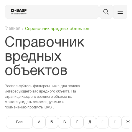
Главная
Справочник вредных объектов
Cправочник
вредных
объектов
Воспользуйтесь фильтром ниже для поиска
интересующего вас вредного объекта. На
странице каждого вредного объекта вы
можете увидеть рекомендуемые к
применению продукты BASF.
Все
А
Б
В
Г
Д
Е
Ё
Ж