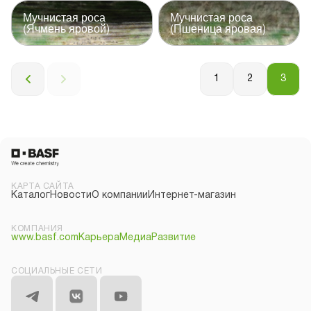
Мучнистая роса
Мучнистая роса
(Ячмень яровой)
(Пшеница яровая)
1
2
3
КАРТА САЙТА
Каталог
Новости
О компании
Интернет-магазин
КОМПАНИЯ
www.basf.com
Карьера
Медиа
Развитие
СОЦИАЛЬНЫЕ СЕТИ