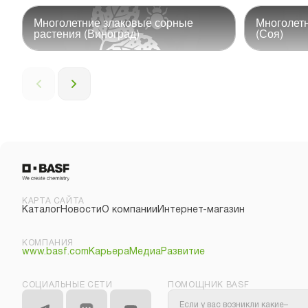
Многолетние злаковые сорные
Многолетн
растения (Виноград)
(Соя)
КАРТА САЙТА
Каталог
Новости
О компании
Интернет-магазин
КОМПАНИЯ
www.basf.com
Карьера
Медиа
Развитие
СОЦИАЛЬНЫЕ СЕТИ
ПОМОЩНИК BASF
Если у вас возникли какие–