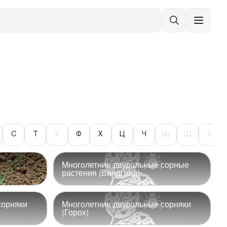
С
Т
У
Ф
Х
Ц
Ч
Ш
Щ
Ъ
Многолетние двудольные сорные
растения (Виноград)
сорняки
Многолетние двудольные сорняки
(Горох)