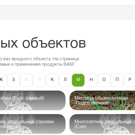
ых объектов
 вас вредного объекта. На странице
емые к применению продукты BASF.
Ж
З
И
Й
К
Л
М
Н
О
П
Р
ейка (Рапс озимый)
Метлица обыкновенная
(Подсолнечник)
ние двудольные сорняки
Многолетние двудольные 
на зерно)
(Соя)