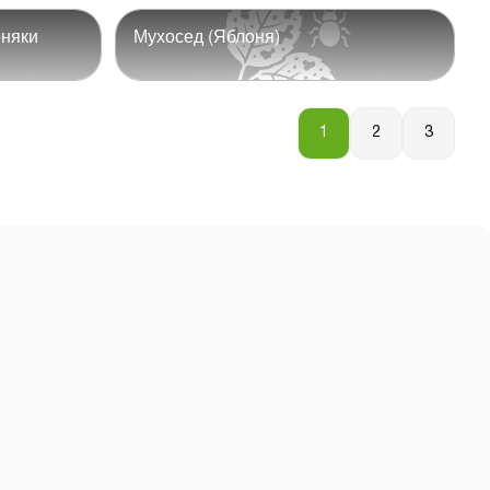
рняки
Мухосед (Яблоня)
1
2
3