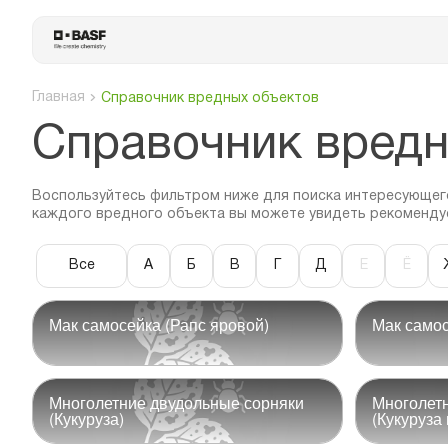
Главная
Справочник вредных объектов
Cправочник вредн
Воспользуйтесь фильтром ниже для поиска интересующего
каждого вредного объекта вы можете увидеть рекоменду
Все
А
Б
В
Г
Д
Е
Ё
Мак самосейка (Рапс яровой)
Мак самос
Многолетние двудольные сорняки
Многолет
(Кукуруза)
(Кукуруза 