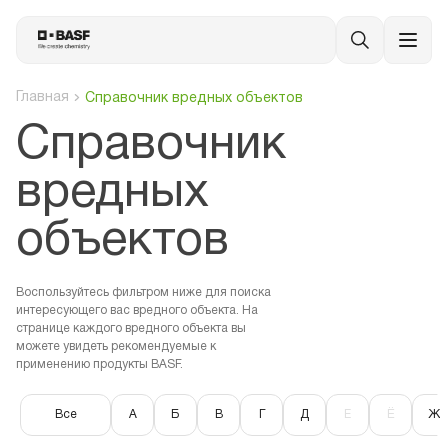
Главная
Справочник вредных объектов
Cправочник
вредных
объектов
Воспользуйтесь фильтром ниже для поиска
интересующего вас вредного объекта. На
странице каждого вредного объекта вы
можете увидеть рекомендуемые к
применению продукты BASF.
Все
А
Б
В
Г
Д
Е
Ё
Ж