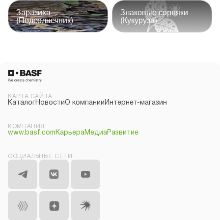
Заразиха
Злаковые сорняки
(Подсолнечник)
(Кукуруза)
КАРТА САЙТА
Каталог
Новости
О компании
Интернет-магазин
КОМПАНИЯ
www.basf.com
Карьера
Медиа
Развитие
СОЦИАЛЬНЫЕ СЕТИ