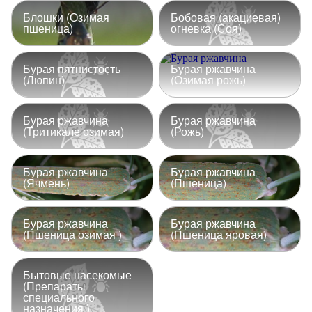
Блошки (Озимая
Бобовая (акациевая)
пшеница)
огневка (Соя)
Бурая пятнистость
Бурая ржавчина
(Люпин)
(Озимая рожь)
Бурая ржавчина
Бурая ржавчина
(Тритикале озимая)
(Рожь)
Бурая ржавчина
Бурая ржавчина
(Ячмень)
(Пшеница)
Бурая ржавчина
Бурая ржавчина
(Пшеница озимая )
(Пшеница яровая)
Бытовые насекомые
(Препараты
специального
назначения )