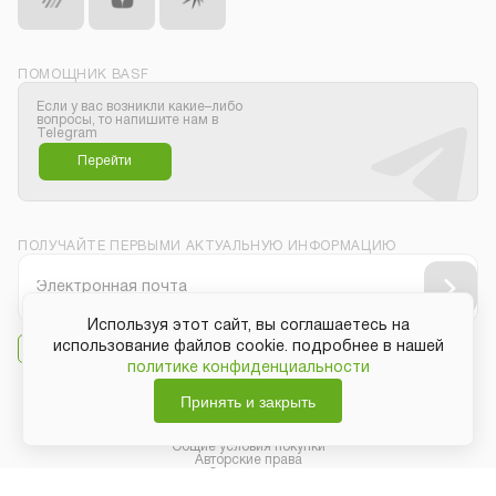
ПОМОЩНИК BASF
Если у вас возникли какие–либо
вопросы, то напишите нам в
Telegram
Перейти
ПОЛУЧАЙТЕ ПЕРВЫМИ АКТУАЛЬНУЮ ИНФОРМАЦИЮ
Используя этот сайт, вы соглашаетесь на
использование файлов cookie. подробнее в нашей
Даю своё согласие на
получение рассылки
политике конфиденциальности
Принять и закрыть
Защита персональных данных
Общие условия покупки
Авторские права
Copyright © BASF SE 2019 - 2026