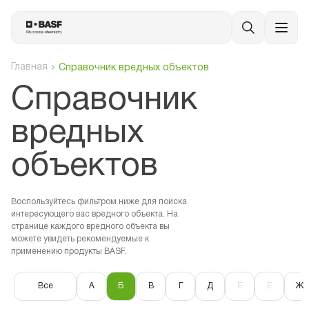
Главная
Справочник вредных объектов
Cправочник
вредных
объектов
Воспользуйтесь фильтром ниже для поиска
интересующего вас вредного объекта. На
странице каждого вредного объекта вы
можете увидеть рекомендуемые к
применению продукты BASF.
Все
А
Б
В
Г
Д
Е
Ё
Ж