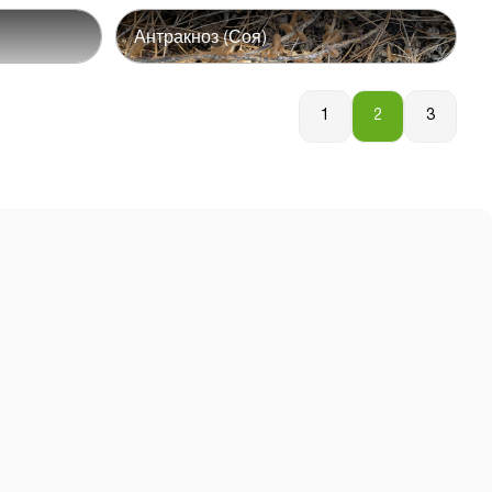
Антракноз (Соя)
1
2
3