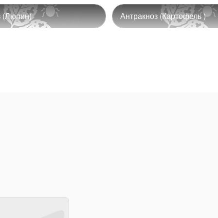
 (Люпин)
Антракноз (Картофель )