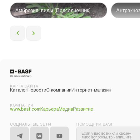
Амброзия, виды (Подсолнечник)
Антракноз
КАРТА САЙТА
Каталог
Новости
О компании
Интернет-магазин
КОМПАНИЯ
www.basf.com
Карьера
Медиа
Развитие
СОЦИАЛЬНЫЕ СЕТИ
ПОМОЩНИК BASF
Если у вас возникли какие–
либо вопросы, то напишите