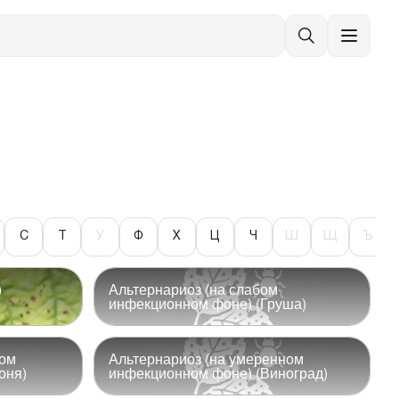
С
Т
У
Ф
Х
Ц
Ч
Ш
Щ
Ъ
)
Альтернариоз (на слабом
инфекционном фоне) (Груша)
ном
Альтернариоз (на умеренном
оня)
инфекционном фоне) (Виноград)