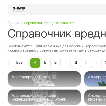
Главная
Справочник вредных объектов
Cправочник вредн
Воспользуйтесь фильтром ниже для поиска интересующего
каждого вредного объекта вы можете увидеть рекоменду
Все
А
Б
В
Г
Д
Е
Ё
Альтернариоз (Томат)
Альтернар
Альтернариоз (на слабом
Альтернар
инфекционном фоне) (Яблоня)
инфекцио