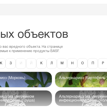
ых объектов
 вас вредного объекта. На странице
емые к применению продукты BASF.
Ж
З
И
Й
К
Л
М
Н
О
П
Р
иоз (Морковь)
Альтернариоз (Картофель 
иоз (на умеренном
Альтернариоз (на умерен
нном фоне) (Груша)
инфекционном фоне) (Ябл