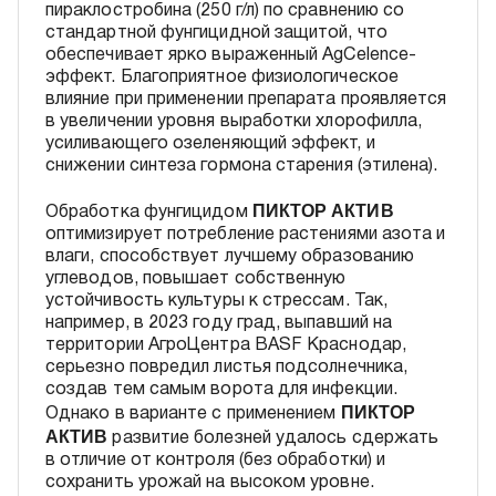
пираклостробина (250 г/л) по сравнению со
стандартной фунгицидной защитой, что
обеспечивает ярко выраженный AgCelence-
эффект. Благоприятное физиологическое
влияние при применении препарата проявляется
в увеличении уровня выработки хлорофилла,
усиливающего озеленяющий эффект, и
снижении синтеза гормона старения (этилена).
ПИКТОР АКТИВ
Обработка фунгицидом
оптимизирует потребление растениями азота и
влаги, способствует лучшему образованию
углеводов, повышает собственную
устойчивость культуры к стрессам. Так,
например, в 2023 году град, выпавший на
территории АгроЦентра BASF Краснодар,
серьезно повредил листья подсолнечника,
создав тем самым ворота для инфекции.
ПИКТОР
Однако в варианте с применением
АКТИВ
развитие болезней удалось сдержать
в отличие от контроля (без обработки) и
сохранить урожай на высоком уровне.