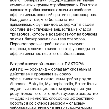
всего, препаратами, содержащими активные
компоненты и группы стробилуринов. При этом
пираклостробин признан одним из наиболее
эффективных решений против пероноспороза.
Все дело в том, что большинство
применяемых фунгицидов содержат в своем
составе действующие вещества из класса
триазолов, которые воздействуют на болезни
за счет блокирования синтеза стеролов.
Пероноспоровые грибы не синтезируют
стеролы, а значит триазольные фунгициды не
эффективны против этого заболевания.
ПИКТОР®
Второй ключевой компонент
АКТИВ
— боскалид - обладает системным
действием и проявляет высокую
эффективность в отношении грибов родов
Alternaria, Botrytis, Mycosphaerella, Sclerotinia и
видов, вызывающих настоящую мучнистую
росу. Более того, это действующее вещество
— одно из немногих, способных эффективно
бороться со склеротиниозом – опасным
заболеванием, приводящим к значительным